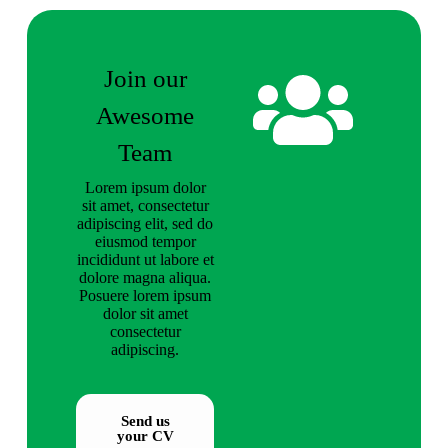
Join our
Awesome
Team
Lorem ipsum dolor
sit amet, consectetur
adipiscing elit, sed do
eiusmod tempor
incididunt ut labore et
dolore magna aliqua.
Posuere lorem ipsum
dolor sit amet
consectetur
adipiscing.
Send us
your CV