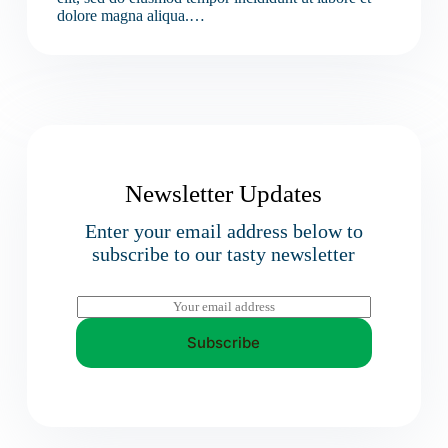
dolore magna aliqua.…
Newsletter Updates
Enter your email address below to
subscribe to our tasty newsletter
E
m
a
Subscribe
i
l
*